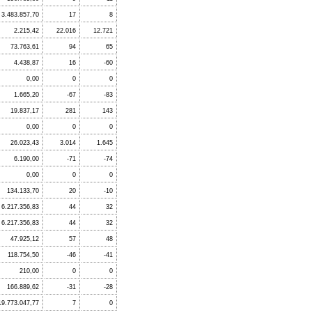
3.483.857,70
17
8
2.215,42
22.016
12.721
73.763,61
94
65
4.438,87
16
-60
0,00
0
0
1.665,20
-67
-83
19.837,17
281
143
0,00
0
0
26.023,43
3.014
1.645
6.190,00
-71
-74
0,00
0
0
134.133,70
20
-10
6.217.356,83
44
32
6.217.356,83
44
32
47.925,12
57
48
118.754,50
-46
-41
210,00
0
0
166.889,62
-31
-28
19.773.047,77
7
0