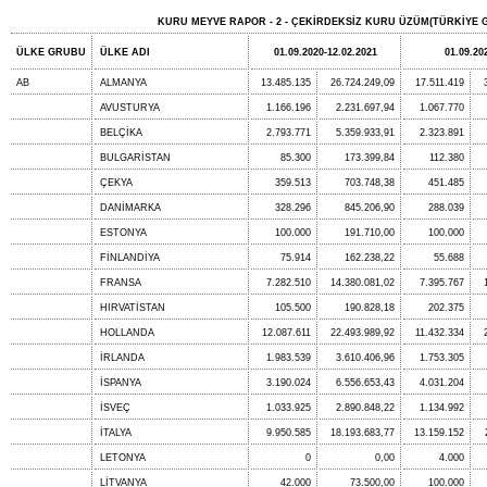
KURU MEYVE RAPOR - 2 - ÇEKİRDEKSİZ KURU ÜZÜM(TÜRKİYE G
ÜLKE GRUBU
ÜLKE ADI
01.09.2020-12.02.2021
01.09.20
AB
ALMANYA
13.485.135
26.724.249,09
17.511.419
AVUSTURYA
1.166.196
2.231.697,94
1.067.770
BELÇİKA
2.793.771
5.359.933,91
2.323.891
BULGARİSTAN
85.300
173.399,84
112.380
ÇEKYA
359.513
703.748,38
451.485
DANİMARKA
328.296
845.206,90
288.039
ESTONYA
100.000
191.710,00
100.000
FİNLANDİYA
75.914
162.238,22
55.688
FRANSA
7.282.510
14.380.081,02
7.395.767
HIRVATİSTAN
105.500
190.828,18
202.375
HOLLANDA
12.087.611
22.493.989,92
11.432.334
İRLANDA
1.983.539
3.610.406,96
1.753.305
İSPANYA
3.190.024
6.556.653,43
4.031.204
İSVEÇ
1.033.925
2.890.848,22
1.134.992
İTALYA
9.950.585
18.193.683,77
13.159.152
LETONYA
0
0,00
4.000
LİTVANYA
42.000
73.500,00
100.000