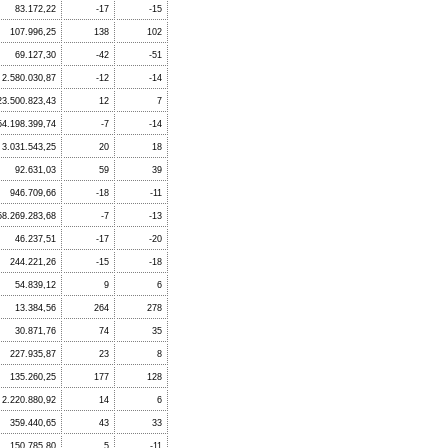
83.172,22
-17
-15
107.996,25
138
102
69.127,30
-42
-51
2.580.030,87
-12
-14
23.500.823,43
12
7
54.198.399,74
-7
-14
3.031.543,25
20
18
92.631,03
59
39
946.709,66
-18
-11
58.269.283,68
-7
-13
46.237,51
-17
-20
244.221,26
-15
-18
54.839,12
9
6
13.384,56
264
278
30.871,76
74
35
227.935,87
23
8
135.260,25
177
128
2.220.880,92
14
6
359.440,65
43
33
150.785,80
5
-11