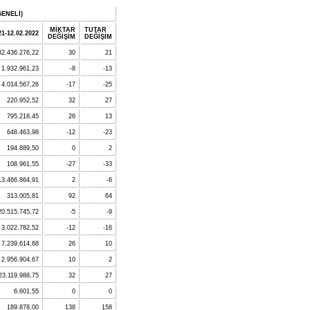
ENELİ)
MİKTAR
TUTAR
21-12.02.2022
DEĞİŞİM
DEĞİŞİM
32.436.276,22
30
21
1.932.961,23
-8
-13
4.014.567,26
-17
-25
220.952,52
32
27
795.218,45
26
13
648.463,98
-12
-23
194.889,50
0
2
108.961,55
-27
-33
13.466.864,91
2
-6
313.005,81
92
64
20.515.745,72
-5
-9
3.022.782,52
-12
-16
7.239.614,68
26
10
2.956.904,67
10
2
23.119.988,75
32
27
6.601,55
0
0
189.878,00
138
158