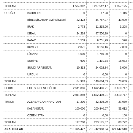
TOPLAM
1.584.362
3.237.512,17
1.857.195
ODOĞU
BAHREYN
5
17,28
1.115
BİRLEŞİK ARAP EMİRLİKLERİ
22.423
44.787,97
43.600
IRAK
2.773
11.215,96
3.208
İSRAİL
24.219
47.550,89
0
KATAR
1.559
9.751,79
520
KUVEYT
2.071
8.156,16
7.883
LÜBNAN
1.000
1.710,00
0
SURİYE
600
1.491,74
18.683
SUUDİ ARABİSTAN
10.313
24.002,84
3.000
ÜRDÜN
0
0,00
0
TOPLAM
64.963
148.684,63
78.009
SERBL
EGE SERBEST BÖLGE
2.511.886
4.692.406,21
3.610.747
TOPLAM
2.511.886
4.692.406,21
3.610.747
TRKCM
AZERBAYCAN-NAHÇİVAN
17.200
32.305,00
27.079
KAZAKİSTAN
100.000
200.840,67
53.612
ÖZBEKİSTAN
0
0,00
100
TOPLAM
117.200
233.145,67
80.792
ANA TOPLAM
113.395.427
218.742.988,84
121.642.510
2