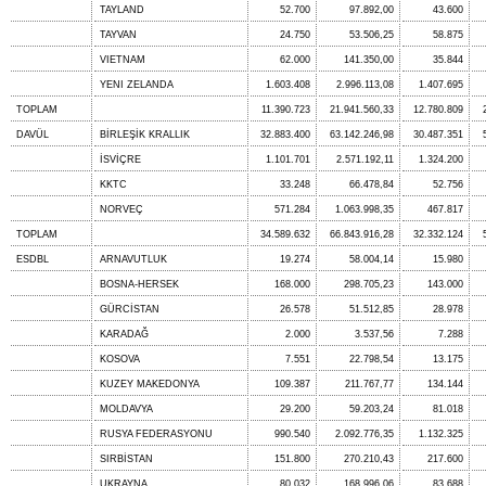
TAYLAND
52.700
97.892,00
43.600
TAYVAN
24.750
53.506,25
58.875
VIETNAM
62.000
141.350,00
35.844
YENI ZELANDA
1.603.408
2.996.113,08
1.407.695
TOPLAM
11.390.723
21.941.560,33
12.780.809
DAVÜL
BİRLEŞİK KRALLIK
32.883.400
63.142.246,98
30.487.351
İSVİÇRE
1.101.701
2.571.192,11
1.324.200
KKTC
33.248
66.478,84
52.756
NORVEÇ
571.284
1.063.998,35
467.817
TOPLAM
34.589.632
66.843.916,28
32.332.124
ESDBL
ARNAVUTLUK
19.274
58.004,14
15.980
BOSNA-HERSEK
168.000
298.705,23
143.000
GÜRCİSTAN
26.578
51.512,85
28.978
KARADAĞ
2.000
3.537,56
7.288
KOSOVA
7.551
22.798,54
13.175
KUZEY MAKEDONYA
109.387
211.767,77
134.144
MOLDAVYA
29.200
59.203,24
81.018
RUSYA FEDERASYONU
990.540
2.092.776,35
1.132.325
SIRBİSTAN
151.800
270.210,43
217.600
UKRAYNA
80.032
168.996,06
83.688