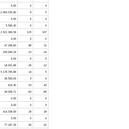
0,00
0
0
12.083.535,90
9
5
0,00
0
0
5.580,30
0
0
2.521.390,58
125
107
0,00
0
0
47.269,80
88
31
226.040,19
-13
-24
0,00
0
0
18.041,68
-29
-12
5.178.785,98
14
5
38.500,00
0
0
616,30
53
40
49.009,71
-63
-66
0,00
0
0
0,00
0
0
414.539,00
28
29
0,00
0
0
77.187,35
-30
-32