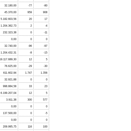
32.180,00
-77
-80
45.370,00
959
908
5.182.603,56
20
17
1.204.362,73
2
-4
232.323,38
0
-11
0,00
0
0
32.740,00
-96
-97
1.204.432,31
-8
-15
19.117.689,30
12
5
76.625,00
-29
-30
611.602,94
1.747
1.356
32.921,88
0
0
998.884,58
33
23
6.199.207,04
12
5
3.911,38
300
577
0,00
0
0
137.500,00
0
-5
0,00
0
0
209.995,75
116
100