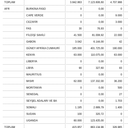
TOPLAM
3.842.863
7.123.606,60
4.707.966
AFR
BURKİNA FASO
0
0,00
0
CAPE VERDE
0
0,00
9.000
CEZAYİR
0
0,00
3.000
FAS
30
76,93
0
FİLDİŞİ SAHİLİ
41.500
81.008,92
22.000
GABON
3.042
6.144,00
42
GÜNEY AFRİKA CUMHURİ
185.000
401.725,00
190.000
KENYA
63.000
110.075,00
63.000
LİBERYA
0
0,00
0
LİBYA
90
327,60
93
MAURİTİUS
0
0,00
0
MISIR
62.000
137.332,00
36.200
MORİTANYA
0
0,00
500
SENEGAL
0
0,00
27
SEYŞEL ADALARI VE BA
0
0,00
1.703
SOMALI
1.195
2.689,79
1.400
SUDAN
100
320,72
0
UGANDA
60.000
123.435,00
0
TOPLAM
415.957
863.134,96
326.965