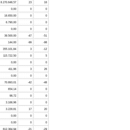
8.270.648,57
23
16
0,00
0
0
16.650,00
0
0
6.790,00
0
0
0,00
0
0
39.500,00
-47
-51
144,00
-99
-98
355.101,84
3
-12
115.722,50
0
5
0,00
0
0
411,96
3
26
0,00
0
0
70.893,01
-42
-48
654,14
0
0
98,72
0
0
3.168,96
0
0
3.229,81
17
20
0,00
0
0
0,00
0
0
612.364,94
-21
-29