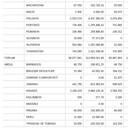
MACARİSTAN
87.050
163.726,33
20.000
MALTA
2.500
4.500,00
26.472
POLONYA
2.553.574
4.437.360,50
3.074.654
PORTEKİZ
734.400
1.255.486,10
751.665
ROMANYA
146.460
259.886,60
146.512
SLOVAKYA
19.000
37.271,80
0
SLOVENYA
502.960
1.297.066,88
22.000
YUNANİSTAN
762.080
1.421.548,00
702.800
TOPLAM
58.877.841
113.659.021,99
65.867.903
1
ABDUL
BARBADOS
68.750
109.921,25
48.750
BİRLEŞİK DEVLETLER
15.384
42.001,62
284.211
DOMINIK CUMHURIYETI
0
0,00
21.875
JAMAIKA
441.750
813.365,63
588.625
KANADA
3.168.478
5.884.135,32
3.564.255
KOLOMBİYA
500
577,78
2.000
MEKSİKA
0
0,00
0
PANAMA
84.000
144.995,00
84.000
PERU
11.000
23.585,00
0
TRINIDAD VE TOBAGO
53.000
105.025,00
114.250