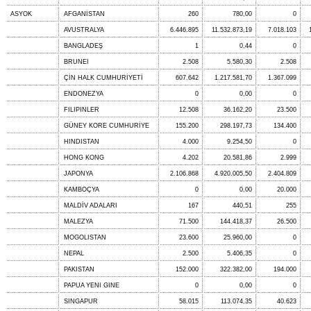
ASYOK
AFGANİSTAN
260
780,00
0
AVUSTRALYA
6.446.895
11.532.873,19
7.018.103
BANGLADEŞ
1
0,44
0
BRUNEI
2.508
5.580,30
2.508
ÇİN HALK CUMHURİYETİ
607.642
1.217.581,70
1.367.099
ENDONEZYA
0
0,00
0
FILIPINLER
12.508
36.162,20
23.500
GÜNEY KORE CUMHURİYE
155.200
298.197,73
134.400
HINDISTAN
4.000
9.254,50
0
HONG KONG
4.202
20.581,86
2.999
JAPONYA
2.106.868
4.920.005,50
2.404.809
KAMBOÇYA
0
0,00
20.000
MALDİV ADALARI
167
440,51
255
MALEZYA
71.500
144.418,37
26.500
MOGOLISTAN
23.600
25.960,00
0
NEPAL
2.500
5.406,35
0
PAKISTAN
152.000
322.382,00
194.000
PAPUA YENI GINE
0
0,00
0
SINGAPUR
58.015
113.074,35
40.623