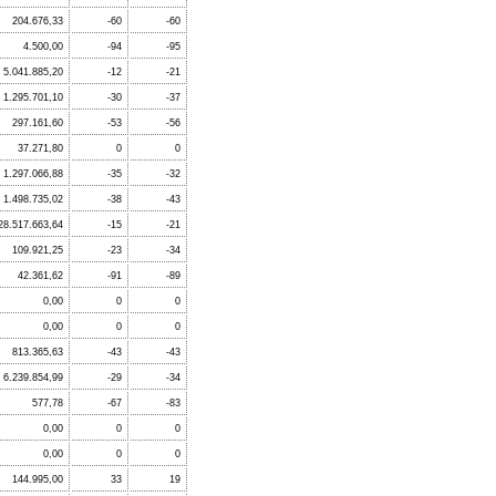
204.676,33
-60
-60
4.500,00
-94
-95
5.041.885,20
-12
-21
1.295.701,10
-30
-37
297.161,60
-53
-56
37.271,80
0
0
1.297.066,88
-35
-32
1.498.735,02
-38
-43
28.517.663,64
-15
-21
109.921,25
-23
-34
42.361,62
-91
-89
0,00
0
0
0,00
0
0
813.365,63
-43
-43
6.239.854,99
-29
-34
577,78
-67
-83
0,00
0
0
0,00
0
0
144.995,00
33
19