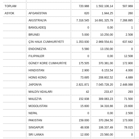
TOPLAM
720.988
1.502.106,14
507.969
ASYOK
AFGANİSTAN
620
1.944,25
260
AVUSTRALYA
7.316.545
14.691.325,79
7.268.895
BANGLADEŞ
0
0,00
1
BRUNEI
5.000
10.250,00
2.508
ÇİN HALK CUMHURİYETİ
1.353.930
2.969.554,61
637.642
ENDONEZYA
5.580
13.150,00
0
FILIPINLER
0
0,00
12.508
GÜNEY KORE CUMHURİYE
175.505
370.381,00
172.900
HINDISTAN
2.900
6.153,54
4.000
HONG KONG
73.695
208.602,52
4.689
JAPONYA
2.821.871
7.045.728,20
2.448.068
MALDİV ADALARI
42
233,47
293
MALEZYA
152.938
309.083,23
71.500
MOGOLISTAN
15.600
34.316,66
23.600
NEPAL
0
0,00
2.500
PAKISTAN
159.000
370.284,50
173.000
SINGAPUR
48.938
106.337,49
78.015
SRI LANKA
12.000
23.560,00
0