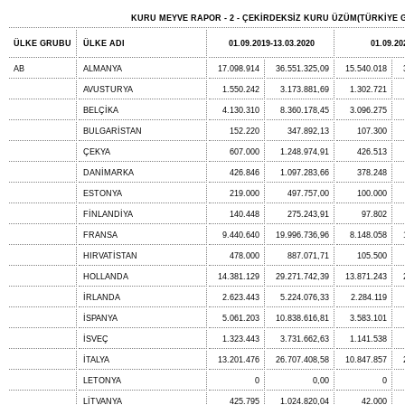
KURU MEYVE RAPOR - 2 - ÇEKİRDEKSİZ KURU ÜZÜM(TÜRKİYE G
ÜLKE GRUBU
ÜLKE ADI
01.09.2019-13.03.2020
01.09.20
AB
ALMANYA
17.098.914
36.551.325,09
15.540.018
AVUSTURYA
1.550.242
3.173.881,69
1.302.721
BELÇİKA
4.130.310
8.360.178,45
3.096.275
BULGARİSTAN
152.220
347.892,13
107.300
ÇEKYA
607.000
1.248.974,91
426.513
DANİMARKA
426.846
1.097.283,66
378.248
ESTONYA
219.000
497.757,00
100.000
FİNLANDİYA
140.448
275.243,91
97.802
FRANSA
9.440.640
19.996.736,96
8.148.058
HIRVATİSTAN
478.000
887.071,71
105.500
HOLLANDA
14.381.129
29.271.742,39
13.871.243
İRLANDA
2.623.443
5.224.076,33
2.284.119
İSPANYA
5.061.203
10.838.616,81
3.583.101
İSVEÇ
1.323.443
3.731.662,63
1.141.538
İTALYA
13.201.476
26.707.408,58
10.847.857
LETONYA
0
0,00
0
LİTVANYA
425.795
1.024.820,04
42.000