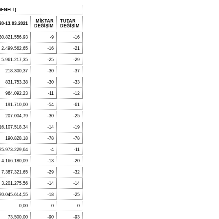
ENELİ)
MİKTAR
TUTAR
20-13.03.2021
DEĞİŞİM
DEĞİŞİM
30.821.556,93
-9
-16
2.499.562,65
-16
-21
5.961.217,35
-25
-29
218.300,37
-30
-37
831.753,38
-30
-33
964.092,23
-11
-12
191.710,00
-54
-61
207.004,79
-30
-25
16.107.518,34
-14
-19
190.828,18
-78
-78
25.973.229,64
-4
-11
4.166.180,09
-13
-20
7.387.321,65
-29
-32
3.201.275,56
-14
-14
20.045.614,55
-18
-25
0,00
0
0
73.500,00
-90
-93