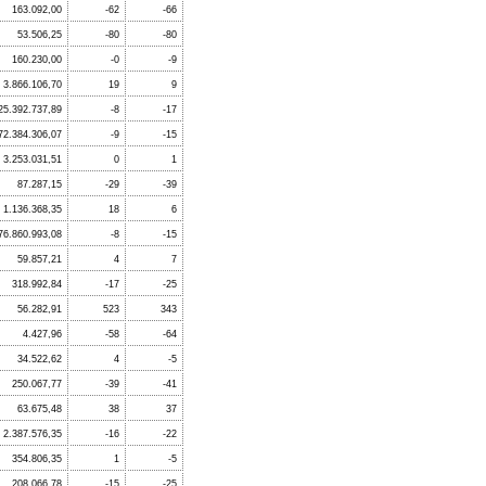
163.092,00
-62
-66
53.506,25
-80
-80
160.230,00
-0
-9
3.866.106,70
19
9
25.392.737,89
-8
-17
72.384.306,07
-9
-15
3.253.031,51
0
1
87.287,15
-29
-39
1.136.368,35
18
6
76.860.993,08
-8
-15
59.857,21
4
7
318.992,84
-17
-25
56.282,91
523
343
4.427,96
-58
-64
34.522,62
4
-5
250.067,77
-39
-41
63.675,48
38
37
2.387.576,35
-16
-22
354.806,35
1
-5
208.066,78
-15
-25