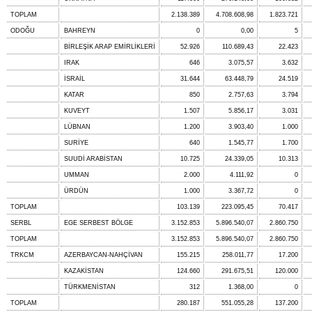
TOPLAM
2.138.389
4.708.608,98
1.823.721
ODOĞU
BAHREYN
0
0,00
5
BİRLEŞİK ARAP EMİRLİKLERİ
52.926
110.689,43
22.423
IRAK
646
3.075,57
3.632
İSRAİL
31.644
63.448,79
24.519
KATAR
850
2.757,63
3.794
KUVEYT
1.507
5.856,17
3.031
LÜBNAN
1.200
3.903,40
1.000
SURİYE
640
1.545,77
1.700
SUUDİ ARABİSTAN
10.725
24.339,05
10.313
UMMAN
2.000
4.111,92
0
ÜRDÜN
1.000
3.367,72
0
TOPLAM
103.139
223.095,45
70.417
SERBL
EGE SERBEST BÖLGE
3.152.853
5.896.540,07
2.860.750
TOPLAM
3.152.853
5.896.540,07
2.860.750
TRKCM
AZERBAYCAN-NAHÇİVAN
155.215
258.011,77
17.200
KAZAKİSTAN
124.660
291.675,51
120.000
TÜRKMENİSTAN
312
1.368,00
0
TOPLAM
280.187
551.055,28
137.200