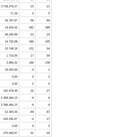
3.738.276,27
-15
-21
17,28
0
0
44.787,97
-58
-60
14.434,02
462
369
48.240,89
-23
-24
14.752,68
346
435
10.748,16
101
84
1.710,00
-17
-56
3.984,52
166
158
24.002,84
-4
-1
0,00
0
0
0,00
0
0
162.678,36
-32
-27
5.368.464,15
-9
-9
5.368.464,15
-9
-9
32.305,00
-89
-87
243.160,67
-4
-17
0,00
0
0
275.465,67
-51
-50