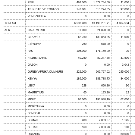
PERU
462.000
1.072.784,00
11.000
TRINIDAD VE TOBAGO
148.804
313.294,55
97.000
VENEZUELLA
0
0,00
0
TOPLAM
6.532.988
13.190.231,71
4.064.534
AFR
CAPE VERDE
11.000
21.890,00
0
CEZAYİR
62.750
133.863,85
11.000
ETİYOPYA
250
648,00
0
FAS
105.000
171.150,00
30
FİLDİŞİ SAHİLİ
40.250
82.247,35
41.500
GABON
0
0,00
3.042
GÜNEY AFRİKA CUMHURİ
225.000
505.757,02
245.000
KENYA
189.000
383.788,75
84.000
LİBYA
228
690,86
90
MAURİTİUS
60
195,26
12
MISIR
86.000
196.988,10
62.000
MORİTANYA
0
0,00
0
SENEGAL
0
0,00
0
SOMALI
900
2.853,67
1.195
SUDAN
550
2.033,28
100
UGANDA
0
0,00
60.000