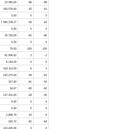
23.585,00
-98
-98
185.578,00
-35
-41
0,00
0
0
7.560.239,27
-38
-43
0,00
0
0
26.700,00
-82
-80
0,00
0
0
76,93
-100
-100
81.008,92
3
-2
6.144,00
0
0
520.114,00
9
3
145.275,00
-56
-62
327,60
-61
-53
34,67
-80
-82
137.332,00
-28
-30
0,00
0
0
0,00
0
0
2.689,79
33
-6
320,72
-82
-84
123.435,00
0
0