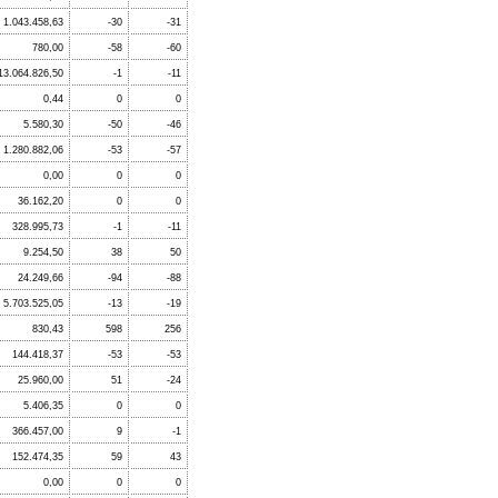
1.043.458,63
-30
-31
780,00
-58
-60
13.064.826,50
-1
-11
0,44
0
0
5.580,30
-50
-46
1.280.882,06
-53
-57
0,00
0
0
36.162,20
0
0
328.995,73
-1
-11
9.254,50
38
50
24.249,66
-94
-88
5.703.525,05
-13
-19
830,43
598
256
144.418,37
-53
-53
25.960,00
51
-24
5.406,35
0
0
366.457,00
9
-1
152.474,35
59
43
0,00
0
0