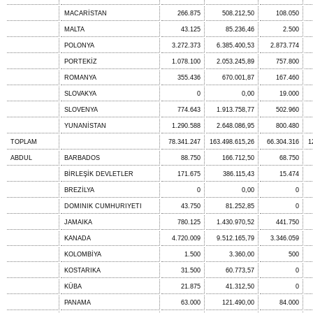
MACARİSTAN
266.875
508.212,50
108.050
MALTA
43.125
85.236,46
2.500
POLONYA
3.272.373
6.385.400,53
2.873.774
PORTEKİZ
1.078.100
2.053.245,89
757.800
ROMANYA
355.436
670.001,87
167.460
SLOVAKYA
0
0,00
19.000
SLOVENYA
774.643
1.913.758,77
502.960
YUNANİSTAN
1.290.588
2.648.086,95
800.480
TOPLAM
78.341.247
163.498.615,26
66.304.316
1
ABDUL
BARBADOS
88.750
166.712,50
68.750
BİRLEŞİK DEVLETLER
171.675
386.115,43
15.474
BREZİLYA
0
0,00
0
DOMINIK CUMHURIYETI
43.750
81.252,85
0
JAMAIKA
780.125
1.430.970,52
441.750
KANADA
4.720.009
9.512.165,79
3.346.059
KOLOMBİYA
1.500
3.360,00
500
KOSTARIKA
31.500
60.773,57
0
KÜBA
21.875
41.312,50
0
PANAMA
63.000
121.490,00
84.000