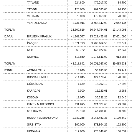
TAYLAND
224.800
479.517,50
84.700
TAYVAN
126.000
269.535,00
24.750
VIETNAM
70.908
175.653,35
70.800
YENI ZELANDA
1.734.944
3.562.142,90
2.062.435
TOPLAM
14.300.816
30.647.754,01
13.143.063
DAVÜL
BİRLEŞİK KRALLIK
41.268.547
85.628.453,88
37.651.090
İSVİÇRE
1.371.723
3.206.669,50
1.378.511
KKTC
59.722
142.072,62
42.347
NORVEÇ
518.850
1.073.841,90
613.284
TOPLAM
43.218.842
90.051.037,90
39.685.233
ESDBL
ARNAVUTLUK
18.940
55.893,96
19.742
BOSNA-HERSEK
214.045
427.170,48
178.000
GÜRCİSTAN
4.479
12.702,12
27.892
KARADAĞ
5.500
12.329,01
2.288
KOSOVA
12.075
36.231,26
12.540
KUZEY MAKEDONYA
211.995
424.324,68
129.387
MOLDAVYA
22.100
46.491,88
30.500
RUSYA FEDERASYONU
1.342.255
3.043.453,37
1.130.540
SIRBİSTAN
190.000
373.864,22
192.800
UKRAYNA
117.000
276.148,00
100.032