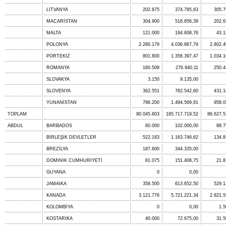
LİTVANYA
202.875
374.785,63
305.7
MACARİSTAN
304.900
516.856,39
202.6
MALTA
121.000
194.608,76
43.1
POLONYA
2.280.179
4.036.867,79
2.802.4
PORTEKİZ
801.800
1.356.397,47
1.034.1
ROMANYA
160.508
276.940,11
250.4
SLOVAKYA
3.150
9.135,00
SLOVENYA
362.551
782.542,60
431.1
YUNANİSTAN
796.200
1.494.569,91
958.0
TOPLAM
90.045.603
165.717.719,52
86.627.5
ABDUL
BARBADOS
60.000
102.000,00
88.7
BİRLEŞİK DEVLETLER
522.183
1.163.746,62
134.8
BREZİLYA
187.600
344.335,00
DOMINIK CUMHURIYETI
81.075
151.408,75
21.8
GUYANA
0
0,00
JAMAIKA
358.500
613.652,50
529.1
KANADA
3.121.776
5.721.221,34
2.821.5
KOLOMBİYA
0
0,00
1.5
KOSTARIKA
40.000
72.675,00
31.5