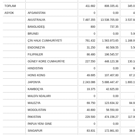
TOPLAM
411.682
808.335,41
345.0
ASYOK
AFGANİSTAN
0
0,00
4
AVUSTRALYA
7.497.355
13.538.705,00
3.537.8
BANGLADEŞ
800
737,35
BRUNEI
0
0,00
5.0
ÇİN HALK CUMHURİYETİ
761.432
1.563.973,65
1.168.9
ENDONEZYA
31.250
60.509,55
5.5
FILIPINLER
86.480
196.545,57
GÜNEY KORE CUMHURİYE
227.550
448.123,38
130.1
HINDISTAN
0
0,00
6
HONG KONG
49.695
107.407,60
67.2
JAPONYA
2.243.086
5.686.447,47
1.800.1
KAMBOÇYA
19.375
42.625,00
MALDİV ADALARI
0
0,00
MALEZYA
69.750
123.634,32
84.9
MOGOLISTAN
40.800
58.550,00
1
PAKISTAN
229.500
474.156,27
117.0
PAPUA YENI GINE
0
0,00
SINGAPUR
83.831
172.861,93
38.0