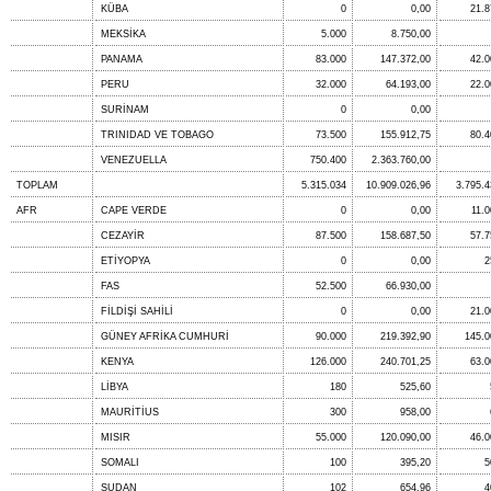
KÜBA
0
0,00
21.8
MEKSİKA
5.000
8.750,00
PANAMA
83.000
147.372,00
42.0
PERU
32.000
64.193,00
22.0
SURİNAM
0
0,00
TRINIDAD VE TOBAGO
73.500
155.912,75
80.4
VENEZUELLA
750.400
2.363.760,00
TOPLAM
5.315.034
10.909.026,96
3.795.4
AFR
CAPE VERDE
0
0,00
11.0
CEZAYİR
87.500
158.687,50
57.7
ETİYOPYA
0
0,00
2
FAS
52.500
66.930,00
FİLDİŞİ SAHİLİ
0
0,00
21.0
GÜNEY AFRİKA CUMHURİ
90.000
219.392,90
145.0
KENYA
126.000
240.701,25
63.0
LİBYA
180
525,60
MAURİTİUS
300
958,00
MISIR
55.000
120.090,00
46.0
SOMALI
100
395,20
5
SUDAN
102
654,96
4