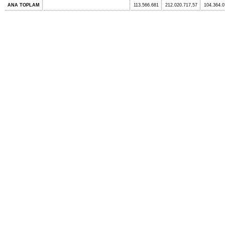
ANA TOPLAM
113.566.681
212.020.717,57
104.364.0