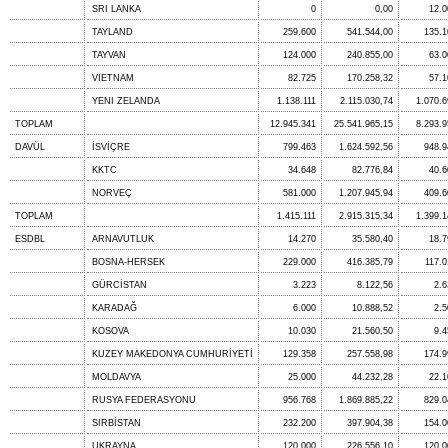
SRI LANKA
0
0,00
12.0
TAYLAND
259.600
541.544,00
135.1
TAYVAN
124.000
240.855,00
63.0
VIETNAM
82.725
170.258,32
57.1
YENI ZELANDA
1.138.111
2.115.030,74
1.070.6
TOPLAM
12.945.341
25.541.965,15
8.293.9
DAVÜL
İSVİÇRE
799.463
1.624.592,56
948.9
KKTC
34.648
82.776,84
40.6
NORVEÇ
581.000
1.207.945,94
409.6
TOPLAM
1.415.111
2.915.315,34
1.399.1
ESDBL
ARNAVUTLUK
14.270
35.580,40
18.7
BOSNA-HERSEK
229.000
416.385,79
117.0
GÜRCİSTAN
3.223
8.122,56
2.6
KARADAĞ
6.000
10.888,52
2.5
KOSOVA
10.030
21.560,50
9.4
KUZEY MAKEDONYA CUMHURİYETİ
129.358
257.558,98
174.9
MOLDAVYA
25.000
44.232,28
22.1
RUSYA FEDERASYONU
956.768
1.869.885,22
829.0
SIRBİSTAN
232.200
397.904,38
154.0
UKRAYNA
120.000
226.556,10
120.0