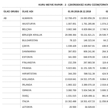
KURU MEYVE RAPOR - 2 - ÇEKİRDEKSİZ KURU ÜZÜM(TÜRKİY
ÜLKE GRUBU
ÜLKE ADI
01.09.2018-28.12.2018
0
AB
ALMANYA
12.708.470
24.083.859,29
12.203.6
AVUSTURYA
1.007.951
1.791.285,86
1.074.2
BELÇİKA
3.902.348
6.929.684,10
2.746.5
BİRLEŞİK KRALLIK
29.099.364
53.211.621,21
29.539.7
BULGARİSTAN
78.115
146.315,04
64.2
ÇEKYA
1.038.428
1.928.647,81
436.0
DANİMARKA
397.853
909.241,90
264.3
ESTONYA
341.000
649.678,00
130.0
FİNLANDİYA
152.256
267.883,58
119.4
FRANSA
5.915.661
11.151.328,70
6.086.2
HIRVATİSTAN
344.250
598.511,39
424.5
HOLLANDA
13.618.641
24.521.375,95
9.864.3
İRLANDA
1.993.322
3.389.070,18
2.019.4
İSPANYA
3.060.769
5.934.546,38
3.606.3
İSVEÇ
1.031.015
2.626.499,11
961.8
İTALYA
10.302.498
18.501.437,53
11.058.8
LETONYA
20.500
34.029,83