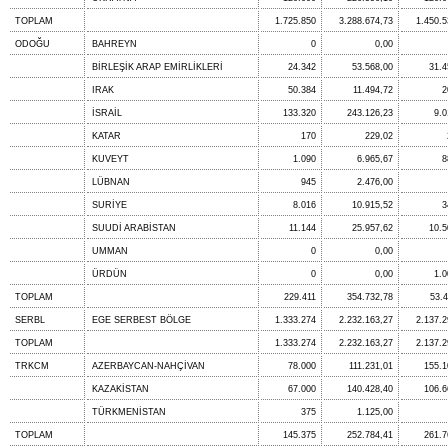
TOPLAM
1.725.850
3.288.674,73
1.450.5
ODOĞU
BAHREYN
0
0,00
BİRLEŞİK ARAP EMİRLİKLERİ
24.342
53.568,00
31.4
IRAK
50.384
11.494,72
2
İSRAİL
133.320
243.126,23
9.0
KATAR
170
229,02
KUVEYT
1.090
6.965,67
8
LÜBNAN
945
2.476,00
SURİYE
8.016
10.915,52
3
SUUDİ ARABİSTAN
11.144
25.957,62
10.5
UMMAN
0
0,00
ÜRDÜN
0
0,00
1.0
TOPLAM
229.411
354.732,78
53.4
SERBL
EGE SERBEST BÖLGE
1.333.274
2.232.163,27
2.137.2
TOPLAM
1.333.274
2.232.163,27
2.137.2
TRKCM
AZERBAYCAN-NAHÇİVAN
78.000
111.231,01
155.1
KAZAKİSTAN
67.000
140.428,40
106.6
TÜRKMENİSTAN
375
1.125,00
TOPLAM
145.375
252.784,41
261.7