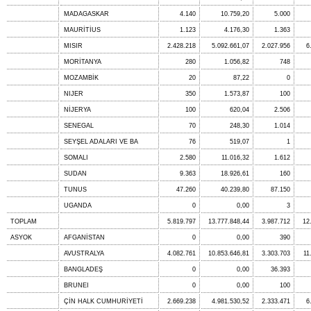
MADAGASKAR
4.140
10.759,20
5.000
MAURİTİUS
1.123
4.176,30
1.363
MISIR
2.428.218
5.092.661,07
2.027.956
6
MORİTANYA
280
1.056,82
748
MOZAMBİK
20
87,22
0
NIJER
350
1.573,87
100
NİJERYA
100
620,04
2.506
SENEGAL
70
248,30
1.014
SEYŞEL ADALARI VE BA
76
519,07
1
SOMALI
2.580
11.016,32
1.612
SUDAN
9.363
18.926,61
160
TUNUS
47.260
40.239,80
87.150
UGANDA
0
0,00
3
TOPLAM
5.819.797
13.777.848,44
3.987.712
12
ASYOK
AFGANİSTAN
0
0,00
390
AVUSTRALYA
4.082.761
10.853.646,81
3.303.703
11
BANGLADEŞ
0
0,00
36.393
BRUNEI
0
0,00
100
ÇİN HALK CUMHURİYETİ
2.669.238
4.981.530,52
2.333.471
6