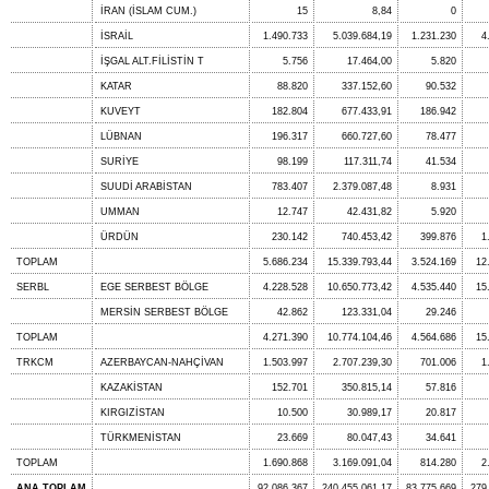
İRAN (İSLAM CUM.)
15
8,84
0
İSRAİL
1.490.733
5.039.684,19
1.231.230
4
İŞGAL ALT.FİLİSTİN T
5.756
17.464,00
5.820
KATAR
88.820
337.152,60
90.532
KUVEYT
182.804
677.433,91
186.942
LÜBNAN
196.317
660.727,60
78.477
SURİYE
98.199
117.311,74
41.534
SUUDİ ARABİSTAN
783.407
2.379.087,48
8.931
UMMAN
12.747
42.431,82
5.920
ÜRDÜN
230.142
740.453,42
399.876
1
TOPLAM
5.686.234
15.339.793,44
3.524.169
12
SERBL
EGE SERBEST BÖLGE
4.228.528
10.650.773,42
4.535.440
15
MERSİN SERBEST BÖLGE
42.862
123.331,04
29.246
TOPLAM
4.271.390
10.774.104,46
4.564.686
15
TRKCM
AZERBAYCAN-NAHÇİVAN
1.503.997
2.707.239,30
701.006
1
KAZAKİSTAN
152.701
350.815,14
57.816
KIRGIZİSTAN
10.500
30.989,17
20.817
TÜRKMENİSTAN
23.669
80.047,43
34.641
TOPLAM
1.690.868
3.169.091,04
814.280
2
ANA TOPLAM
92.086.367
240.455.061,17
83.775.669
279