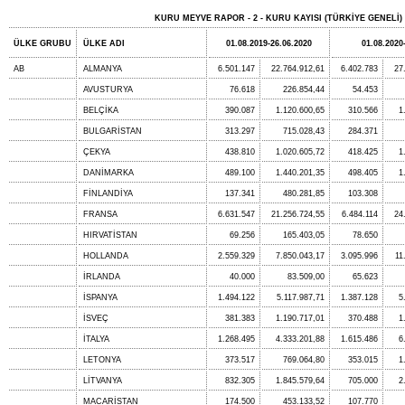
KURU MEYVE RAPOR - 2 - KURU KAYISI (TÜRKİYE GENELİ)
ÜLKE GRUBU
ÜLKE ADI
01.08.2019-26.06.2020
01.08.2020
AB
ALMANYA
6.501.147
22.764.912,61
6.402.783
27
AVUSTURYA
76.618
226.854,44
54.453
BELÇİKA
390.087
1.120.600,65
310.566
1
BULGARİSTAN
313.297
715.028,43
284.371
ÇEKYA
438.810
1.020.605,72
418.425
1
DANİMARKA
489.100
1.440.201,35
498.405
1
FİNLANDİYA
137.341
480.281,85
103.308
FRANSA
6.631.547
21.256.724,55
6.484.114
24
HIRVATİSTAN
69.256
165.403,05
78.650
HOLLANDA
2.559.329
7.850.043,17
3.095.996
11
İRLANDA
40.000
83.509,00
65.623
İSPANYA
1.494.122
5.117.987,71
1.387.128
5
İSVEÇ
381.383
1.190.717,01
370.488
1
İTALYA
1.268.495
4.333.201,88
1.615.486
6
LETONYA
373.517
769.064,80
353.015
1
LİTVANYA
832.305
1.845.579,64
705.000
2
MACARİSTAN
174.500
453.133,52
107.770