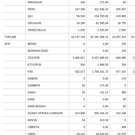
PARAGUAY
100
272,00
60
PERU
147.200
411.936,32
250.307
ŞİLİ
59.500
154.705,00
233.000
URUGUAY
24.160
61.595,04
18.750
VENEZUELLA
1.032
3.320,65
2.000
TOPLAM
18.747.743
53.191.289,15
19.457.514
67
AFR
BENİN
0
0,00
150
BURKİNA FASO
0
0,00
150
CEZAYİR
2.460.817
6.337.468,63
944.580
2
ETİYOPYA
500
1.666,50
336
FAS
632.017
1.706.241,73
677.191
2
GABON
0
0,00
178
GAMBIYA
40
175,39
0
GANA
50
211,12
385
GINE
0
0,00
50
GINE-BISSAU
0
0,00
60
GÜNEY AFRİKA CUMHURİ
214.600
505.334,23
214.148
KENYA
54
313,39
0
LİBERYA
0
0,00
304
LİBYA
18.141
44.552,83
22.570