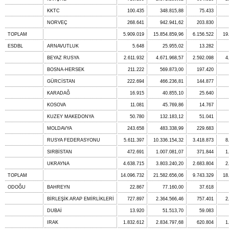
KKTC
100.435
348.815,88
75.433
NORVEÇ
268.641
942.941,62
203.830
TOPLAM
5.909.019
15.854.859,96
6.156.522
19
ESDBL
ARNAVUTLUK
5.648
25.955,02
13.282
BEYAZ RUSYA
2.611.932
4.671.968,57
2.592.098
4
BOSNA-HERSEK
211.222
569.873,00
197.420
GÜRCİSTAN
222.694
466.236,81
144.877
KARADAĞ
16.915
40.855,10
25.640
KOSOVA
11.081
45.769,86
14.767
KUZEY MAKEDONYA
50.780
132.183,12
51.041
MOLDAVYA
243.658
483.338,99
229.683
RUSYA FEDERASYONU
5.611.397
10.336.154,32
3.418.873
8
SIRBİSTAN
472.691
1.007.081,07
371.844
1
UKRAYNA
4.638.715
3.803.240,20
2.683.804
2
TOPLAM
14.096.732
21.582.656,06
9.743.329
18
ODOĞU
BAHREYN
22.867
77.160,00
37.618
BİRLEŞİK ARAP EMİRLİKLERİ
727.897
2.364.566,46
757.401
2
DUBAİ
13.920
51.513,70
59.083
IRAK
1.832.612
2.834.797,68
620.804
1