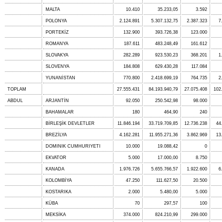
MALTA
10.410
35.233,05
3.592
POLONYA
2.124.891
5.307.132,75
2.387.323
7
PORTEKİZ
132.900
393.726,38
123.000
ROMANYA
187.611
483.248,49
161.612
SLOVAKYA
282.289
923.530,23
368.201
1
SLOVENYA
184.808
629.430,28
117.084
YUNANİSTAN
770.800
2.418.699,19
764.735
2
TOPLAM
27.555.431
84.193.940,79
27.075.408
102
ABDUL
ARJANTİN
92.050
250.542,98
98.000
BAHAMALAR
180
464,90
240
BİRLEŞİK DEVLETLER
11.846.194
33.719.709,85
12.736.238
44
BREZİLYA
4.162.281
11.955.271,36
3.862.969
13
DOMINIK CUMHURIYETI
10.000
19.088,42
0
EKVATOR
5.000
17.000,00
8.750
KANADA
1.976.726
5.655.766,57
1.922.600
6
KOLOMBİYA
47.250
111.627,50
20.500
KOSTARIKA
2.000
5.480,00
5.000
KÜBA
70
297,57
100
MEKSİKA
374.000
824.210,99
299.000