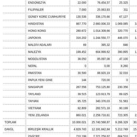
ENDONEZYA
22.000
76.454,57
25.325
FILIPINLER
7.000
25.063,93
311
GÜNEY KORE CUMHURİYE
130.536
336.170,66
67.127
HINDISTAN
867.770
2.660.006,33
1.069.085
3
HONG KONG
280.672
1.014.309,66
320.770
1
JAPONYA
316.202
1.244.550,77
446.070
1
MALDİV ADALARI
69
395,32
846
MALEZYA
199.452
604.999,62
390.895
1
MOGOLISTAN
38.050
95.097,08
47.100
NEPAL
0
0,00
8.260
PAKISTAN
30.500
88.920,19
32.016
PAPUA YENI GINE
144
720,00
0
SINGAPUR
267.556
753.125,80
230.356
TAYLAND
39.515
123.913,79
89.025
TAYVAN
95.725
340.376,03
51.583
VIETNAM
92.809
282.571,18
90.199
YENI ZELANDA
860.021
2.258.716,61
723.305
2
TOPLAM
10.000.021
25.740.568,87
9.266.329
30
DAVÜL
BİRLEŞİK KRALLIK
4.829.743
12.191.842,84
5.212.749
15
İSVİÇRE
710.199
2.371.259,62
664.510
2