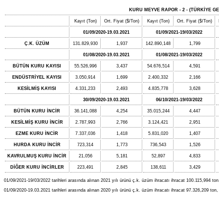
KURU MEYVE RAPOR - 2 - (TÜRKİYE GE
Kayıt (Ton)
Ort. Fiyat ($/Ton)
Kayıt (Ton)
Ort. Fiyat ($/Ton)
01/09/2020-19.03.2021
01/09/2021-19/03/2022
Ç.K. ÜZÜM
131.829,930
1,937
142.890,148
1,799
01/08/2020-19.03.2021
01/08/2021-19/03/2022
BÜTÜN KURU KAYISI
55.526,996
3,437
54.676,514
4,591
ENDÜSTRİYEL KAYISI
3.050,914
1,699
2.400,332
2,166
KESİLMİŞ KAYISI
4.331,233
2,493
4.835,778
3,628
30/09/2020-19.03.2021
06/10/2021-19/03/2022
BÜTÜN KURU İNCİR
36.141,088
4,254
35.015,244
4,447
KESİLMİŞ KURU İNCİR
2.787,993
2,766
3.124,421
2,951
EZME KURU İNCİR
7.337,036
1,418
5.831,020
1,407
HURDA KURU İNCİR
723,314
1,773
736,543
1,526
KAVRULMUŞ KURU İNCİR
21,056
5,181
52,897
4,833
DİĞER KURU İNCİRLER
223,491
2,845
138,611
3,429
01/09/2021-19/03/2022 tarihleri arasında alınan 2021 yılı ürünü ç.k. üzüm ihracatı ihracat 100.115,994 ton, 
01/09/2020-19.03.2021 tarihleri arasında alınan 2020 yılı ürünü ç.k. üzüm ihracatı ihracat 97.326,209 ton, t