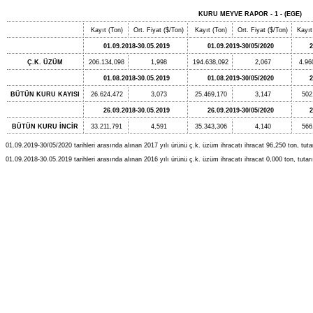
KURU MEYVE RAPOR - 1 - (EGE)
Kayıt (Ton)
Ort. Fiyat ($/Ton)
Kayıt (Ton)
Ort. Fiyat ($/Ton)
Kayıt
01.09.2018-30.05.2019
01.09.2019-30/05/2020
2
Ç.K. ÜZÜM
206.134,098
1,998
194.638,092
2,067
4.96
01.08.2018-30.05.2019
01.08.2019-30/05/2020
2
BÜTÜN KURU KAYISI
26.624,472
3,073
25.469,170
3,147
502
26.09.2018-30.05.2019
26.09.2019-30/05/2020
2
BÜTÜN KURU İNCİR
33.211,791
4,591
35.343,306
4,140
566
01.09.2019-30/05/2020 tarihleri arasında alınan 2017 yılı ürünü ç.k. üzüm ihracatı ihracat 96,250 ton, tutar
01.09.2018-30.05.2019 tarihleri arasında alınan 2016 yılı ürünü ç.k. üzüm ihracatı ihracat 0,000 ton, tutarı 0