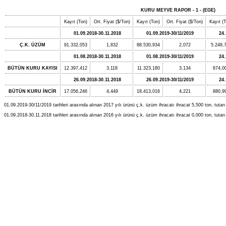
KURU MEYVE RAPOR - 1 - (EGE)
Kayıt (Ton)
Ort. Fiyat ($/Ton)
Kayıt (Ton)
Ort. Fiyat ($/Ton)
Kayıt (
01.09.2018-30.11.2018
01.09.2019-30/11/2019
24.
Ç.K. ÜZÜM
91.332,053
1,832
88.530,934
2,072
5.248,
01.08.2018-30.11.2018
01.08.2019-30/11/2019
24.
BÜTÜN KURU KAYISI
12.397,412
3,118
11.323,180
3,134
674,0
26.09.2018-30.11.2018
26.09.2019-30/11/2019
24.
BÜTÜN KURU İNCİR
17.056,246
4,449
18.413,016
4,221
880,9
01.09.2019-30/11/2019 tarihleri arasında alınan 2017 yılı ürünü ç.k. üzüm ihracatı ihracat 5,500 ton, tutarı 
01.09.2018-30.11.2018 tarihleri arasında alınan 2016 yılı ürünü ç.k. üzüm ihracatı ihracat 0,000 ton, tutarı 0