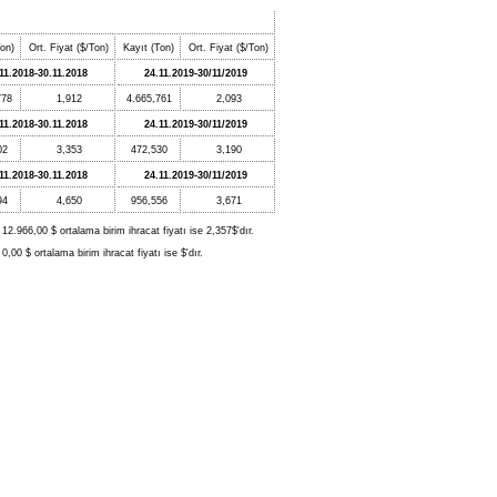
Ton)
Ort. Fiyat ($/Ton)
Kayıt (Ton)
Ort. Fiyat ($/Ton)
11.2018-30.11.2018
24.11.2019-30/11/2019
778
1,912
4.665,761
2,093
11.2018-30.11.2018
24.11.2019-30/11/2019
02
3,353
472,530
3,190
11.2018-30.11.2018
24.11.2019-30/11/2019
94
4,650
956,556
3,671
12.966,00 $ ortalama birim ihracat fiyatı ise 2,357$'dır.
,00 $ ortalama birim ihracat fiyatı ise $'dır.